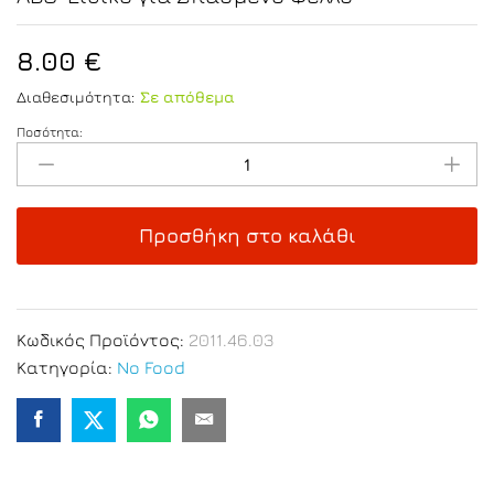
8.00
€
Διαθεσιμότητα:
Σε απόθεμα
Ποσότητα:
Τιρμπουσόν
Διπλής
Λάμας
με
Προσθήκη στο καλάθι
Κάλυμμα
ABS-
Ειδικό
για
Κωδικός Προϊόντος:
2011.46.03
Σπασμένο
Κατηγορία:
No Food
Φελλό
quantity