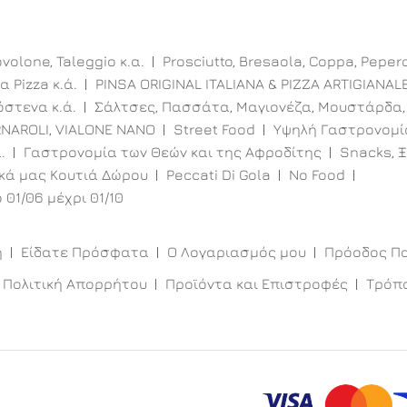
volone, Taleggio κ.α.
Prosciutto, Bresaola, Coppa, Peper
α Pizza κ.ά.
PINSA ORIGINAL ITALIANA & PIZZA ARTIGIANAL
στενα κ.ά.
Σάλτσες, Πασσάτα, Μαγιονέζα, Μουστάρδα,
RNAROLI, VIALONE NANO
Street Food
Υψηλή Γαστρονομί
.
Γαστρονομία των Θεών και της Αφροδίτης
Snacks, Ξ
ικά μας Κουτιά Δώρου
Peccati Di Gola
No Food
 01/06 μέχρι 01/10
η
Είδατε Πρόσφατα
Ο Λογαριασμός μου
Πρόοδος Π
Πολιτική Απορρήτου
Προϊόντα και Επιστροφές
Τρόπ