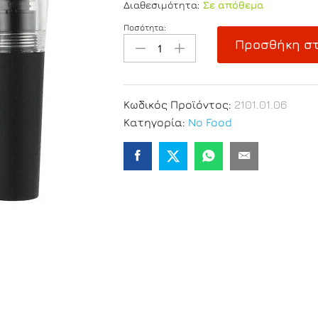
Διαθεσιμότητα:
Σε απόθεμα
Ποσότητα:
Πώμα
Προσθήκη στ
Κενού
Αέρος
για
Κρασί
Κωδικός Προϊόντος:
2101.01.06
-
Κατηγορία:
No Food
Συσκ.
2
Τεμαχίων
quantity