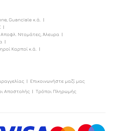
one, Guanciale κ.ά.
E
 Αποφλ. Ντομάτες, Άλευρα
α
ηροί Καρποί κ.ά.
αραγγελίας
Επικοινωνήστε μαζί μας
οι Αποστολής
Τρόποι Πληρωμής