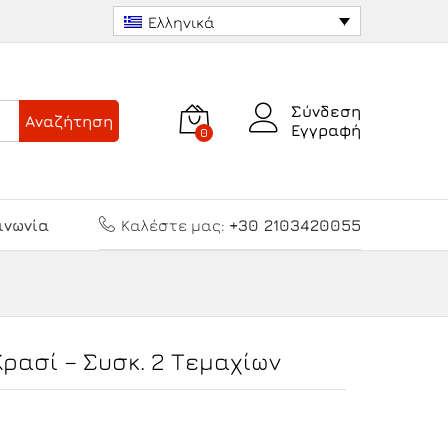
8.50
€
Προσθήκη στο καλάθι
Ελληνικά
Σύνδεση
Αναζήτηση
Εγγραφή
0
ινωνία
Καλέστε μας:
+30 2103420055
ρασί – Συσκ. 2 Τεμαχίων