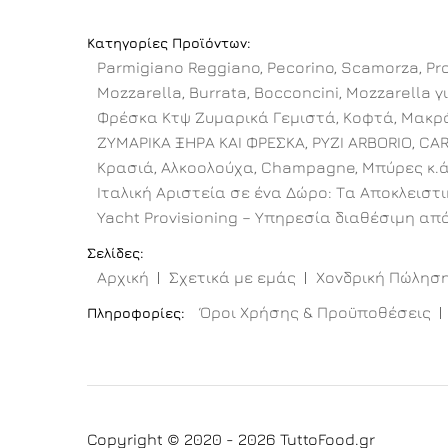
Κατηγορίες Προϊόντων:
Parmigiano Reggiano, Pecorino, Scamorza, Pro
Mozzarella, Burrata, Bocconcini, Mozzarella γι
Φρέσκα Κτψ Ζυμαρικά Γεμιστά, Κοφτά, Μακρό
ΖΥΜΑΡΙΚΑ ΞΗΡΑ ΚΑΙ ΦΡΕΣΚΑ, ΡΥΖΙ ARBORIO, CA
Κρασιά, Αλκοολούχα, Champagne, Μπύρες κ.ά
Ιταλική Αριστεία σε ένα Δώρο: Τα Αποκλειστ
Yacht Provisioning – Υπηρεσία διαθέσιμη από
Σελίδες:
Αρχική
Σχετικά με εμάς
Χονδρική Πώλησ
Όροι Χρήσης & Προϋποθέσεις
Πληροφορίες:
Copyright © 2020 - 2026 TuttoFood.gr