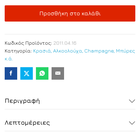
Μη
Αλκοολούχο
Προσθήκη στο καλάθι
Ποτό
700ml
quantity
Κωδικός Προϊόντος:
2011.04.16
Κατηγορία:
Κρασιά, Αλκοολούχα, Champagne, Μπύρες
κ.ά.
Περιγραφή
Λεπτομέρειες