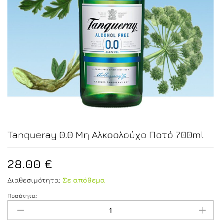
Tanqueray 0.0 Μη Αλκοολούχο Ποτό 700ml
28.00
€
Διαθεσιμότητα:
Σε απόθεμα
Ποσότητα:
Tanqueray
0.0