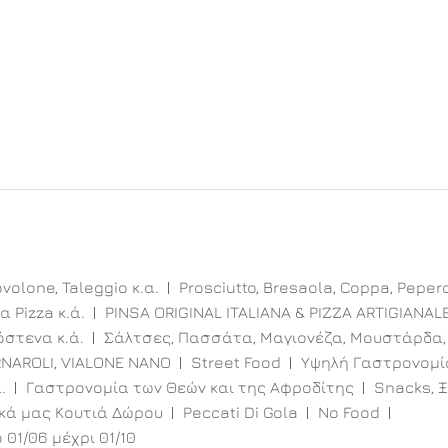
volone, Taleggio κ.α.
Prosciutto, Bresaola, Coppa, Peper
α Pizza κ.ά.
PINSA ORIGINAL ITALIANA & PIZZA ARTIGIANAL
στενα κ.ά.
Σάλτσες, Πασσάτα, Μαγιονέζα, Μουστάρδα,
RNAROLI, VIALONE NANO
Street Food
Υψηλή Γαστρονομί
.
Γαστρονομία των Θεών και της Αφροδίτης
Snacks, Ξ
ικά μας Κουτιά Δώρου
Peccati Di Gola
No Food
 01/06 μέχρι 01/10