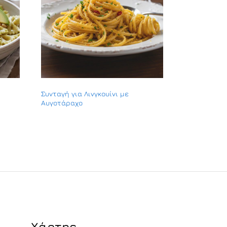
Συνταγή για Λινγκουίνι με
Αυγοτάραχο
Χάρτης