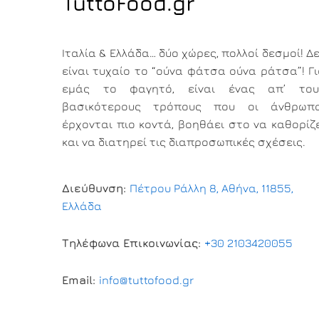
TuttoFood.gr
Ιταλία & Ελλάδα… δύο χώρες, πολλοί δεσμοί! Δ
είναι τυχαίο το “ούνα φάτσα ούνα ράτσα”! Γ
εμάς το φαγητό, είναι ένας απ’ του
βασικότερους τρόπους που οι άνθρωπο
έρχονται πιο κοντά, βοηθάει στο να καθορίζ
και να διατηρεί τις διαπροσωπικές σχέσεις.
Διεύθυνση:
Πέτρου Ράλλη 8, Αθήνα, 11855,
Ελλάδα
Τηλέφωνα Επικοινωνίας:
+30 2103420055
Email:
info@tuttofood.gr