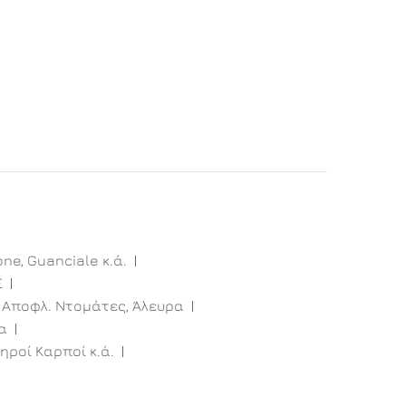
one, Guanciale κ.ά.
E
 Αποφλ. Ντομάτες, Άλευρα
α
ηροί Καρποί κ.ά.