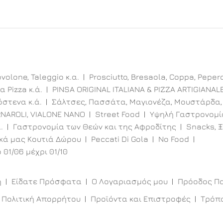
volone, Taleggio κ.α.
Prosciutto, Bresaola, Coppa, Peper
α Pizza κ.ά.
PINSA ORIGINAL ITALIANA & PIZZA ARTIGIANAL
στενα κ.ά.
Σάλτσες, Πασσάτα, Μαγιονέζα, Μουστάρδα,
RNAROLI, VIALONE NANO
Street Food
Υψηλή Γαστρονομί
.
Γαστρονομία των Θεών και της Αφροδίτης
Snacks, Ξ
ικά μας Κουτιά Δώρου
Peccati Di Gola
No Food
 01/06 μέχρι 01/10
η
Είδατε Πρόσφατα
Ο Λογαριασμός μου
Πρόοδος Π
Πολιτική Απορρήτου
Προϊόντα και Επιστροφές
Τρόπ