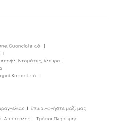
one, Guanciale κ.ά.
E
 Αποφλ. Ντομάτες, Άλευρα
α
ηροί Καρποί κ.ά.
αραγγελίας
Επικοινωνήστε μαζί μας
οι Αποστολής
Τρόποι Πληρωμής