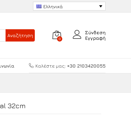
6.50
€
Προσθήκη στο καλάθι
Ελληνικά
Σύνδεση
Αναζήτηση
Εγγραφή
0
ινωνία
Καλέστε μας:
+30 2103420055
pal 32cm