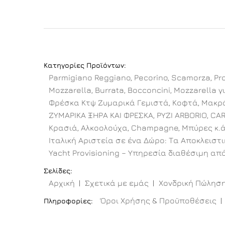
Κατηγορίες Προϊόντων:
Parmigiano Reggiano, Pecorino, Scamorza, Pro
Mozzarella, Burrata, Bocconcini, Mozzarella γι
Φρέσκα Κτψ Ζυμαρικά Γεμιστά, Κοφτά, Μακρό
ΖΥΜΑΡΙΚΑ ΞΗΡΑ ΚΑΙ ΦΡΕΣΚΑ, ΡΥΖΙ ARBORIO, CA
Κρασιά, Αλκοολούχα, Champagne, Μπύρες κ.ά
Ιταλική Αριστεία σε ένα Δώρο: Τα Αποκλειστ
Yacht Provisioning – Υπηρεσία διαθέσιμη από
Σελίδες:
Αρχική
Σχετικά με εμάς
Χονδρική Πώλησ
Όροι Χρήσης & Προϋποθέσεις
Πληροφορίες: