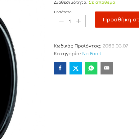
Διαθεσιμότητα:
Σε απόθεμα
Ποσότητα:
Πιατέλα
Προσθήκη στ
για
Pizza
Arcopal
32cm
Κωδικός Προϊόντος:
2068.03.07
quantity
Κατηγορία:
No Food