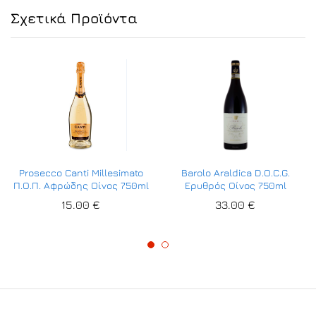
Σχετικά Προϊόντα
Prosecco Canti Millesimato
Barolo Araldica D.O.C.G.
Π.Ο.Π. Αφρώδης Οίνος 750ml
Ερυθρός Οίνος 750ml
15.00
€
33.00
€