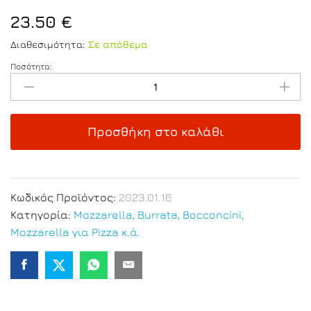
23.50
€
Διαθεσιμότητα:
Σε απόθεμα
Ποσότητα:
Burrata
125g
-
Συσκ.
Προσθήκη στο καλάθι
8
τεμ.
1.0
Kg
Κωδικός Προϊόντος:
2023.01.16
quantity
Κατηγορία:
Mozzarella, Burrata, Bocconcini,
Mozzarella για Pizza κ.ά.