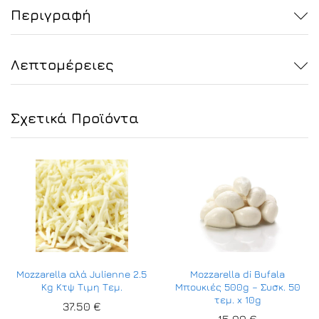
Περιγραφή
Λεπτομέρειες
Σχετικά Προϊόντα
Mozzarella αλά Julienne 2.5
Mozzarella di Bufala
Kg Κτψ Τιμη Τεμ.
Μπουκιές 500g – Συσκ. 50
τεμ. x 10g
37.50
€