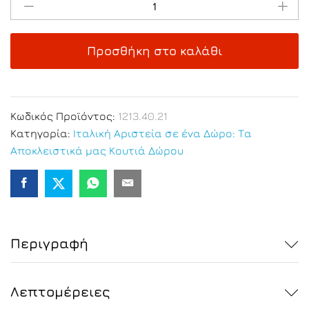
Box
n.140
Parmigiano
Προσθήκη στο καλάθι
Reggiano
D.O.P.
Ωρίμανση
22/24
Κωδικός Προϊόντος:
1213.40.21
μηνών
Κατηγορία:
Ιταλική Αριστεία σε ένα Δώρο: Τα
quantity
Αποκλειστικά μας Κουτιά Δώρου
Περιγραφή
Λεπτομέρειες