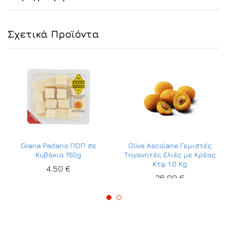
Σχετικά Προϊόντα
Grana Padano ΠΟΠ σε
Olive Ascolane Γεμιστές
Κυβάκια 150g
Τηγανητές Ελιές με Κρέας
Κτψ 1.0 Κg
4.50
€
26.00
€