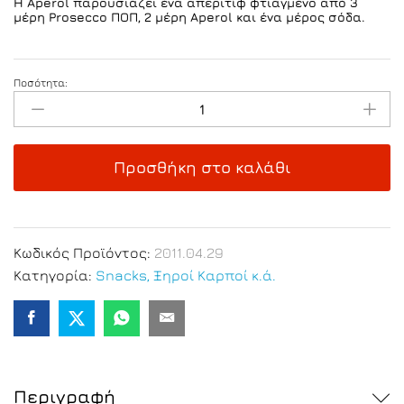
Η Aperol παρουσιάζει ένα απεριτίφ φτιαγμένο από 3
μέρη Prosecco ΠΟΠ, 2 μέρη Aperol και ένα μέρος σόδα.
Ποσότητα:
Aperol
Spritz
Cluster
200ml
Προσθήκη στο καλάθι
x
3
quantity
Κωδικός Προϊόντος:
2011.04.29
Κατηγορία:
Snacks, Ξηροί Καρποί κ.ά.
Περιγραφή