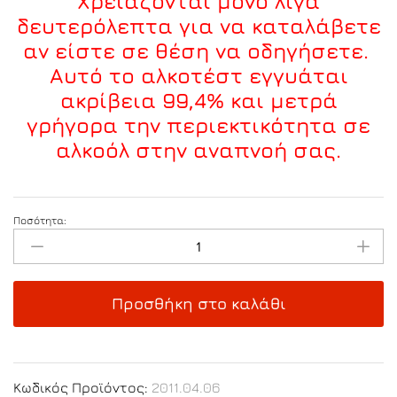
Χρειάζονται μόνο λίγα
δευτερόλεπτα για να καταλάβετε
αν είστε σε θέση να οδηγήσετε.
Αυτό το αλκοτέστ εγγυάται
ακρίβεια 99,4% και μετρά
γρήγορα την περιεκτικότητα σε
αλκοόλ στην αναπνοή σας.
Ποσότητα:
Αλκοτέστ
Μιας
Χρήσης,
Συσκευασία
Προσθήκη στο καλάθι
2
τεμ.
quantity
Κωδικός Προϊόντος:
2011.04.06